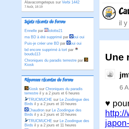
Alavacomgetepus sur
Verbi 1442
7 Août, 18:19
Car
il 
Sujets récents du Forum
Ennelle
par
lolotte21
ma BD à été supprimé
par
oui oui
Puis-je créer une BD
par
oui oui
bd encore supprimé à tort
par
Une 
boudu113
Chroniques du paradis terrestre
par
Kiosk
jm
Réponses récentes du Forum
6 
Kiosk
sur
Chroniques du paradis
terrestre
il y a 2 jours et 6 heures
TRUCMUCHE
sur
Le Zoodingue des
♥ pour
Birds
il y a 2 jours et 10 heures
Chaudron
sur
Le Zoodingue des
http:/
Birds
il y a 2 jours et 10 heures
japon-
TRUCMUCHE
sur
Le Zoodingue des
Birds
il y a 2 jours et 11 heures