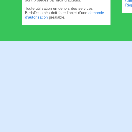
sont protégés par droit d’auteurs.
Cond
Règl
Toute utilisation en dehors des services
BirdsDessinés doit faire l’objet d’une
demande
d’autorisation
préalable.