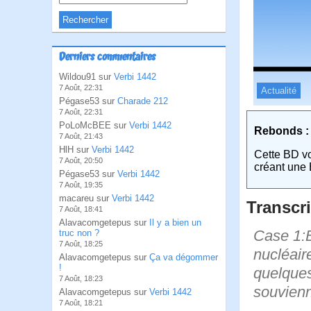
Derniers commentaires
Wildou91 sur
Verbi 1442
7 Août, 22:31
Actualité
Pégase53 sur
Charade 212
7 Août, 22:31
PoLoMcBEE sur
Verbi 1442
Rebonds :
7 Août, 21:43
HlH sur
Verbi 1442
Cette BD v
7 Août, 20:50
créant une 
Pégase53 sur
Verbi 1442
7 Août, 19:35
macareu sur
Verbi 1442
Transcri
7 Août, 18:41
Alavacomgetepus sur
Il y a bien un
Case 1:B
truc non ?
7 Août, 18:25
nucléaire
Alavacomgetepus sur
Ça va dégommer
!
quelques
7 Août, 18:23
souvienn
Alavacomgetepus sur
Verbi 1442
7 Août, 18:21