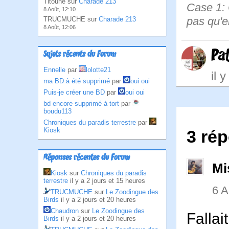
Titoune sur
Charade 213
Case 1: 
8 Août, 12:10
pas qu'el
TRUCMUCHE sur
Charade 213
8 Août, 12:06
Pa
Sujets récents du Forum
Ennelle
par
lolotte21
il 
ma BD à été supprimé
par
oui oui
Puis-je créer une BD
par
oui oui
bd encore supprimé à tort
par
boudu113
Chroniques du paradis terrestre
par
Kiosk
3 ré
Réponses récentes du Forum
Mi
Kiosk
sur
Chroniques du paradis
terrestre
il y a 2 jours et 15 heures
6 
TRUCMUCHE
sur
Le Zoodingue des
Birds
il y a 2 jours et 20 heures
Chaudron
sur
Le Zoodingue des
Fallai
Birds
il y a 2 jours et 20 heures