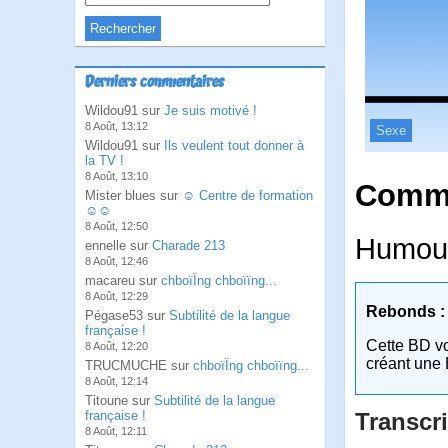
Derniers commentaires
Wildou91 sur
Je suis motivé !
8 Août, 13:12
Sexe
Wildou91 sur
Ils veulent tout donner à
la TV !
8 Août, 13:10
Comme
Mister blues sur
☺ Centre de formation
☺☺
8 Août, 12:50
Humour
ennelle sur
Charade 213
8 Août, 12:46
macareu sur
chboïÏng chboïïng...
8 Août, 12:29
Rebonds :
Pégase53 sur
Subtilité de la langue
française !
Cette BD v
8 Août, 12:20
créant une 
TRUCMUCHE sur
chboïÏng chboïïng...
8 Août, 12:14
Titoune sur
Subtilité de la langue
française !
Transcri
8 Août, 12:11