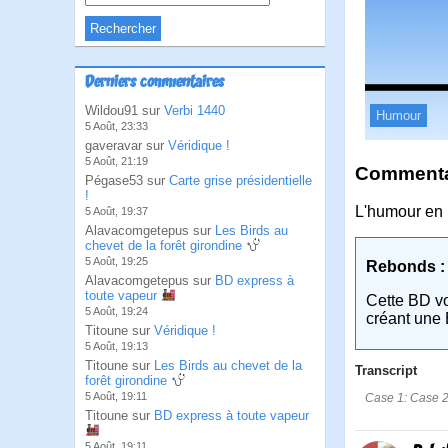
Derniers commentaires
Wildou91 sur
Verbi 1440
Humour
5 Août, 23:33
gaveravar sur
Véridique !
5 Août, 21:19
Commentai
Pégase53 sur
Carte grise présidentielle
!
L'humour en 
5 Août, 19:37
Alavacomgetepus sur
Les Birds au
chevet de la forêt girondine
5 Août, 19:25
Rebonds :
Alavacomgetepus sur
BD express à
toute vapeur
Cette BD v
5 Août, 19:24
créant une 
Titoune sur
Véridique !
5 Août, 19:13
Titoune sur
Les Birds au chevet de la
Transcript
forêt girondine
5 Août, 19:11
Case 1: Case 2:
Titoune sur
BD express à toute vapeur
5 Août, 19:11