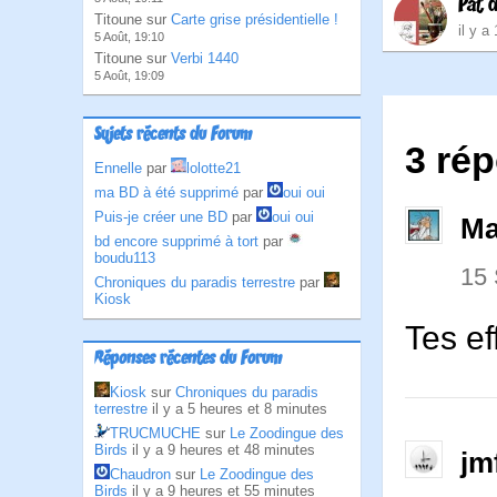
Pat 
Titoune sur
Carte grise présidentielle !
il y a
5 Août, 19:10
Titoune sur
Verbi 1440
5 Août, 19:09
Sujets récents du Forum
3 rép
Ennelle
par
lolotte21
ma BD à été supprimé
par
oui oui
Puis-je créer une BD
par
oui oui
Ma
bd encore supprimé à tort
par
boudu113
15
Chroniques du paradis terrestre
par
Kiosk
Tes ef
Réponses récentes du Forum
Kiosk
sur
Chroniques du paradis
terrestre
il y a 5 heures et 8 minutes
TRUCMUCHE
sur
Le Zoodingue des
Birds
il y a 9 heures et 48 minutes
jm
Chaudron
sur
Le Zoodingue des
Birds
il y a 9 heures et 55 minutes