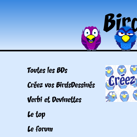
Toutes les BDs
Créez vos BirdsDessinés
Verbi et Devinettes
Le top
Le forum