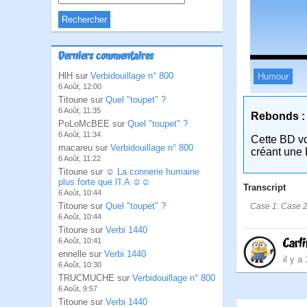
Derniers commentaires
HlH sur
Verbidouillage n° 800
Humour
6 Août, 12:00
Titoune sur
Quel "toupet" ?
6 Août, 11:35
Rebonds :
PoLoMcBEE sur
Quel "toupet" ?
6 Août, 11:34
Cette BD v
macareu sur
Verbidouillage n° 800
créant une 
6 Août, 11:22
Titoune sur
☺ La connerie humaine
plus forte que l'I.A ☺☺
Transcript
6 Août, 10:44
Titoune sur
Quel "toupet" ?
Case 1: Case 2
6 Août, 10:44
Titoune sur
Verbi 1440
Carli
6 Août, 10:41
ennelle sur
Verbi 1440
il y a
6 Août, 10:30
TRUCMUCHE sur
Verbidouillage n° 800
6 Août, 9:57
Titoune sur
Verbi 1440