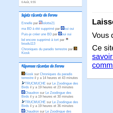
6 Août, 9:55
Sujets récents du Forum
Laiss
Ennelle
par
lolotte21
ma BD à été supprimé
par
oui oui
Vous 
Puis-je créer une BD
par
oui oui
bd encore supprimé à tort
par
boudu113
Ce sit
Chroniques du paradis terrestre
par
Kiosk
savoir
comme
Réponses récentes du Forum
Kiosk
sur
Chroniques du paradis
terrestre
il y a 14 heures et 43 minutes
TRUCMUCHE
sur
Le Zoodingue des
Birds
il y a 19 heures et 23 minutes
Chaudron
sur
Le Zoodingue des
Birds
il y a 19 heures et 30 minutes
TRUCMUCHE
sur
Le Zoodingue des
Birds
il y a 19 heures et 36 minutes
Chaudron
sur
Le Zoodingue des