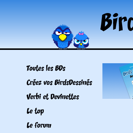
Toutes les BDs
Créez vos BirdsDessinés
Verbi et Devinettes
Le top
Le forum