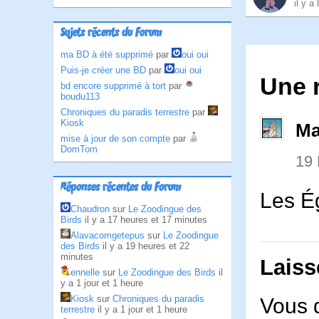
il y a
Sujets récents du Forum
ma BD à été supprimé
par
oui oui
Puis-je créer une BD
par
oui oui
Une 
bd encore supprimé à tort
par
boudu113
Chroniques du paradis terrestre
par
Kiosk
Ma
mise à jour de son compte
par
DomTom
19
Réponses récentes du Forum
Les Ég
Chaudron
sur
Le Zoodingue des
Birds
il y a 17 heures et 17 minutes
Alavacomgetepus
sur
Le Zoodingue
des Birds
il y a 19 heures et 22
minutes
Laiss
ennelle
sur
Le Zoodingue des Birds
il
y a 1 jour et 1 heure
Kiosk
sur
Chroniques du paradis
Vous 
terrestre
il y a 1 jour et 1 heure