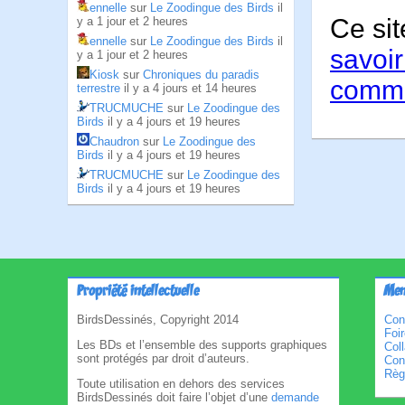
ennelle
sur
Le Zoodingue des Birds
il
Ce sit
y a 1 jour et 2 heures
ennelle
sur
Le Zoodingue des Birds
il
savoir
y a 1 jour et 2 heures
Kiosk
sur
Chroniques du paradis
comme
terrestre
il y a 4 jours et 14 heures
TRUCMUCHE
sur
Le Zoodingue des
Birds
il y a 4 jours et 19 heures
Chaudron
sur
Le Zoodingue des
Birds
il y a 4 jours et 19 heures
TRUCMUCHE
sur
Le Zoodingue des
Birds
il y a 4 jours et 19 heures
Propriété intellectuelle
Men
BirdsDessinés, Copyright 2014
Con
Foi
Les BDs et l’ensemble des supports graphiques
Col
sont protégés par droit d’auteurs.
Cond
Règl
Toute utilisation en dehors des services
BirdsDessinés doit faire l’objet d’une
demande