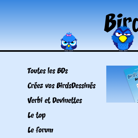
Toutes les BDs
Créez vos BirdsDessinés
Verbi et Devinettes
Le top
Le forum