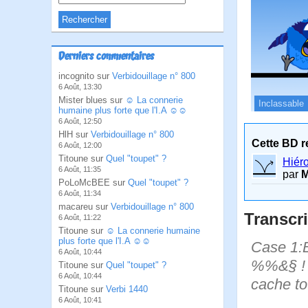
Derniers commentaires
incognito sur
Verbidouillage n° 800
6 Août, 13:30
Mister blues sur
☺ La connerie
Inclassable
humaine plus forte que l'I.A ☺☺
6 Août, 12:50
HlH sur
Verbidouillage n° 800
Cette BD r
6 Août, 12:00
Titoune sur
Quel "toupet" ?
Hiér
6 Août, 11:35
par
M
PoLoMcBEE sur
Quel "toupet" ?
6 Août, 11:34
macareu sur
Verbidouillage n° 800
Transcri
6 Août, 11:22
Titoune sur
☺ La connerie humaine
plus forte que l'I.A ☺☺
Case 1:B
6 Août, 10:44
%%&§ ! B
Titoune sur
Quel "toupet" ?
6 Août, 10:44
cache to
Titoune sur
Verbi 1440
6 Août, 10:41