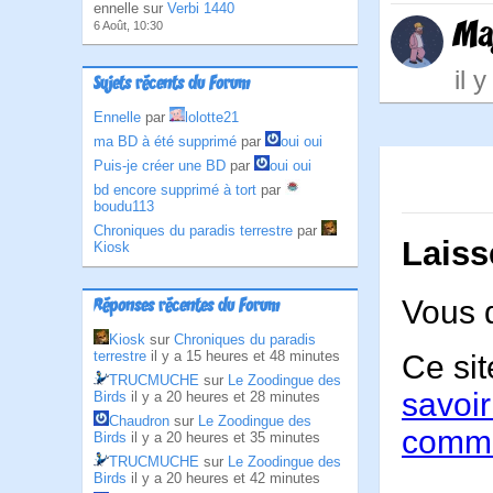
ennelle sur
Verbi 1440
Ma
6 Août, 10:30
il 
Sujets récents du Forum
Ennelle
par
lolotte21
ma BD à été supprimé
par
oui oui
Puis-je créer une BD
par
oui oui
bd encore supprimé à tort
par
boudu113
Chroniques du paradis terrestre
par
Laiss
Kiosk
Vous 
Réponses récentes du Forum
Kiosk
sur
Chroniques du paradis
terrestre
il y a 15 heures et 48 minutes
Ce sit
TRUCMUCHE
sur
Le Zoodingue des
savoir
Birds
il y a 20 heures et 28 minutes
Chaudron
sur
Le Zoodingue des
comme
Birds
il y a 20 heures et 35 minutes
TRUCMUCHE
sur
Le Zoodingue des
Birds
il y a 20 heures et 42 minutes