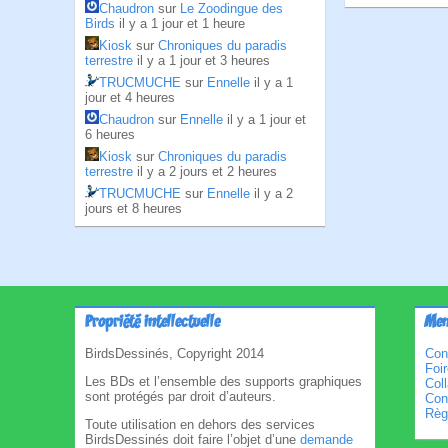
Chaudron
sur
Le Zoodingue des
Birds
il y a 1 jour et 1 heure
Kiosk
sur
Chroniques du paradis
terrestre
il y a 1 jour et 3 heures
TRUCMUCHE
sur
Ennelle
il y a 1
jour et 4 heures
Chaudron
sur
Ennelle
il y a 1 jour et
6 heures
Kiosk
sur
Chroniques du paradis
terrestre
il y a 2 jours et 2 heures
TRUCMUCHE
sur
Ennelle
il y a 2
jours et 8 heures
Propriété intellectuelle
Men
BirdsDessinés, Copyright 2014
Con
Foi
Les BDs et l’ensemble des supports graphiques
Col
sont protégés par droit d’auteurs.
Cond
Règl
Toute utilisation en dehors des services
BirdsDessinés doit faire l’objet d’une
demande