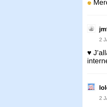
Mer
jm
2 
♥ J’al
inter
lo
2 