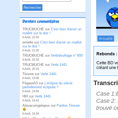
Derniers commentaires
TRUCMUCHE sur
C'est bien d'avoir un
maillot sur le dos !
6 Août, 21:50
Actualité
ennelle sur
C'est bien d'avoir un maillot
sur le dos !
6 Août, 21:05
Rebonds :
TRUCMUCHE sur
Verbidouillage n° 800
6 Août, 20:28
Cette BD v
TRUCMUCHE sur
Verbi 1441
créant une 
6 Août, 20:25
Titoune sur
Verbi 1441
6 Août, 19:48
Transcri
Pégase53 sur
L’éclipse du siècle
partiellement éclipsée ?
6 Août, 19:46
Case 1:B
HlH sur
Verbi 1441
Case 2: B
6 Août, 19:42
Alavacomgetepus sur
Pardon Titoune
trouvé c
6 Août, 19:36