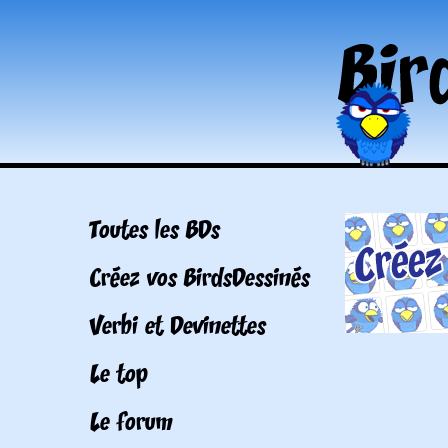
Toutes les BDs
Créez vos BirdsDessinés
Verbi et Devinettes
Le top
Le forum