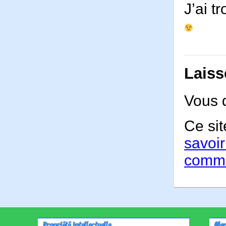
J’ai t
Laiss
Vous 
Ce sit
savoir
comme