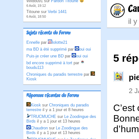
Wildou91 sur
Pardon Titoune
Car
6 Août, 19:12
Titoune sur
Verbi 1441
6 Août, 18:50
il 
Sujets récents du Forum
Ennelle
par
lolotte21
ma BD à été supprimé
par
oui oui
5 ré
Puis-je créer une BD
par
oui oui
bd encore supprimé à tort
par
boudu113
Chroniques du paradis terrestre
par
pi
Kiosk
2 
Réponses récentes du Forum
C’est 
Kiosk
sur
Chroniques du paradis
terrestre
il y a 1 jour et 8 heures
Bonne 
TRUCMUCHE
sur
Le Zoodingue des
Birds
il y a 1 jour et 13 heures
d’hum
Chaudron
sur
Le Zoodingue des
Birds
il y a 1 jour et 13 heures