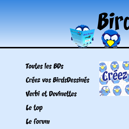
Toutes les BDs
Créez vos BirdsDessinés
Verbi et Devinettes
Le top
Le forum