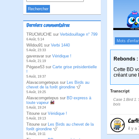
Derniers commentaires
TRUCMUCHE sur
Verbidouillage n° 799
6 Août, 5:14
Mots d'enfa
Wildou91 sur
Verbi 1440
5 Août, 23:33
gaveravar sur
Véridique !
Rebonds :
5 Août, 21:19
Pégase53 sur
Carte grise présidentielle
Cette BD v
!
créant une 
5 Août, 19:37
Alavacomgetepus sur
Les Birds au
chevet de la forêt girondine
Transcript
5 Août, 19:25
Alavacomgetepus sur
BD express à
Case 1:Bird 1: S
toute vapeur
bois
5 Août, 19:24
Titoune sur
Véridique !
5 Août, 19:13
Carli
Titoune sur
Les Birds au chevet de la
il y a
forêt girondine
5 Août, 19:11