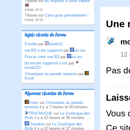
Titoune sur
BD express à toute vapeur
5 Août, 19:11
Titoune sur
Carte grise présidentielle !
5 Août, 19:10
Une 
Sujets récents du Forum
mo
Ennelle
par
lolotte21
ma BD à été supprimé
par
oui oui
12 
Puis-je créer une BD
par
oui oui
bd encore supprimé à tort
par
boudu113
Pas de
Chroniques du paradis terrestre
par
Kiosk
Réponses récentes du Forum
Laiss
Kiosk
sur
Chroniques du paradis
terrestre
il y a 7 heures et 50 minutes
Vous 
TRUCMUCHE
sur
Le Zoodingue des
Birds
il y a 12 heures et 30 minutes
Chaudron
sur
Le Zoodingue des
Ce sit
Birds
il y a 12 heures et 37 minutes