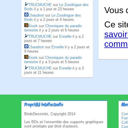
TRUCMUCHE
sur
Le Zoodingue des
Vous 
Birds
il y a 1 jour et 23 heures
Chaudron
sur
Le Zoodingue des
Birds
il y a 2 jours et 4 heures
Ce sit
Kiosk
sur
Chroniques du paradis
terrestre
il y a 2 jours et 6 heures
savoir
TRUCMUCHE
sur
Ennelle
il y a 2
jours et 7 heures
comme
Chaudron
sur
Ennelle
il y a 2 jours et
9 heures
Kiosk
sur
Chroniques du paradis
terrestre
il y a 3 jours et 5 heures
TRUCMUCHE
sur
Ennelle
il y a 3
jours et 11 heures
Propriété intellectuelle
Men
BirdsDessinés, Copyright 2014
Con
Foi
Les BDs et l’ensemble des supports graphiques
Col
sont protégés par droit d’auteurs.
Cond