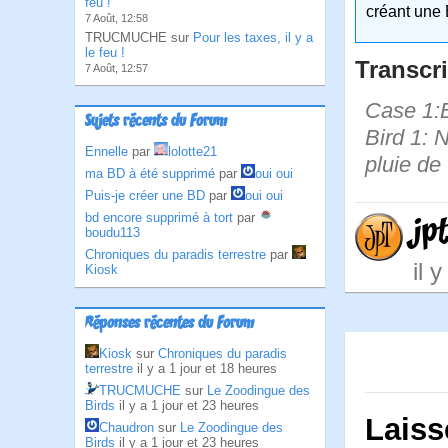
feu !
créant une 
7 Août, 12:58
TRUCMUCHE sur
Pour les taxes, il y a
le feu !
Transcri
7 Août, 12:57
Case 1:B
Sujets récents du Forum
Bird 1: 
Ennelle
par
lolotte21
pluie de
ma BD à été supprimé
par
oui oui
Puis-je créer une BD
par
oui oui
bd encore supprimé à tort
par
jp
boudu113
Chroniques du paradis terrestre
par
il 
Kiosk
Réponses récentes du Forum
Kiosk
sur
Chroniques du paradis
terrestre
il y a 1 jour et 18 heures
TRUCMUCHE
sur
Le Zoodingue des
Birds
il y a 1 jour et 23 heures
Laiss
Chaudron
sur
Le Zoodingue des
Birds
il y a 1 jour et 23 heures