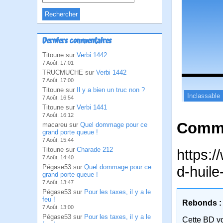
Derniers commentaires
Titoune sur
Verbi 1442
7 Août, 17:01
TRUCMUCHE sur
Verbi 1442
7 Août, 17:00
Titoune sur
Il y a bien un truc non ?
Inclassable
7 Août, 16:54
Titoune sur
Verbi 1441
7 Août, 16:12
Comme
macareu sur
Quel dommage pour ce
grand porte queue !
7 Août, 15:44
Titoune sur
Charade 212
https:/
7 Août, 14:40
Pégase53 sur
Quel dommage pour ce
d-huile
grand porte queue !
7 Août, 13:47
Pégase53 sur
Pour les taxes, il y a le
feu !
Rebonds :
7 Août, 13:00
Pégase53 sur
Pour les taxes, il y a le
Cette BD v