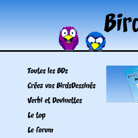
Toutes les BDs
Créez vos BirdsDessinés
Verbi et Devinettes
Le top
Le forum