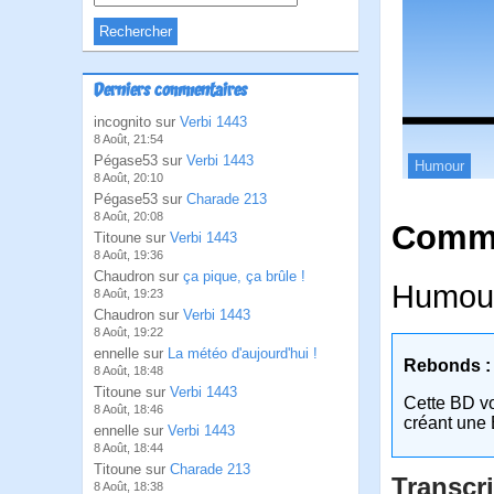
Derniers commentaires
incognito sur
Verbi 1443
8 Août, 21:54
Pégase53 sur
Verbi 1443
Humour
8 Août, 20:10
Pégase53 sur
Charade 213
8 Août, 20:08
Comme
Titoune sur
Verbi 1443
8 Août, 19:36
Chaudron sur
ça pique, ça brûle !
Humour
8 Août, 19:23
Chaudron sur
Verbi 1443
8 Août, 19:22
ennelle sur
La météo d'aujourd'hui !
Rebonds :
8 Août, 18:48
Titoune sur
Verbi 1443
Cette BD v
8 Août, 18:46
créant une 
ennelle sur
Verbi 1443
8 Août, 18:44
Titoune sur
Charade 213
Transcri
8 Août, 18:38