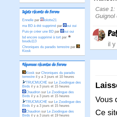
Case 1: 
Sujets récents du Forum
Guignol é
Ennelle
par
lolotte21
ma BD à été supprimé
par
oui oui
Pa
Puis-je créer une BD
par
oui oui
bd encore supprimé à tort
par
boudu113
il 
Chroniques du paradis terrestre
par
Kiosk
Réponses récentes du Forum
Kiosk
sur
Chroniques du paradis
terrestre
il y a 3 jours et 10 heures
TRUCMUCHE
sur
Le Zoodingue des
Laiss
Birds
il y a 3 jours et 15 heures
Chaudron
sur
Le Zoodingue des
Birds
il y a 3 jours et 15 heures
Vous 
TRUCMUCHE
sur
Le Zoodingue des
Birds
il y a 3 jours et 15 heures
Ce sit
Chaudron
sur
Le Zoodingue des
Birds
il y a 3 jours et 19 heures