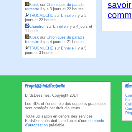
savoir
Kiosk
sur
Chroniques du paradis
terrestre
il y a 3 jours et 22 heures
comme
TRUCMUCHE
sur
Ennelle
il y a 3
jours et 22 heures
Chaudron
sur
Ennelle
il y a 4 jours et
1 heure
Kiosk
sur
Chroniques du paradis
terrestre
il y a 4 jours et 21 heures
TRUCMUCHE
sur
Ennelle
il y a 5
jours et 3 heures
Propriété intellectuelle
Men
BirdsDessinés, Copyright 2014
Con
Foi
Les BDs et l’ensemble des supports graphiques
Col
sont protégés par droit d’auteurs.
Cond
Règl
Toute utilisation en dehors des services
BirdsDessinés doit faire l’objet d’une
demande
d’autorisation
préalable.