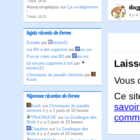
7 Août, 18:25
doc
Alavacomgetepus sur
Ça va dégommer
!
il y a
7 Août, 18:23
Sujets récents du Forum
Ennelle
par
lolotte21
ma BD à été supprimé
par
oui oui
Puis-je créer une BD
par
oui oui
Laiss
bd encore supprimé à tort
par
boudu113
Chroniques du paradis terrestre
par
Vous 
Kiosk
Ce sit
Réponses récentes du Forum
savoir
Kiosk
sur
Chroniques du paradis
terrestre
il y a 2 jours et 10 heures
comme
TRUCMUCHE
sur
Le Zoodingue des
Birds
il y a 2 jours et 15 heures
Chaudron
sur
Le Zoodingue des
Birds
il y a 2 jours et 15 heures