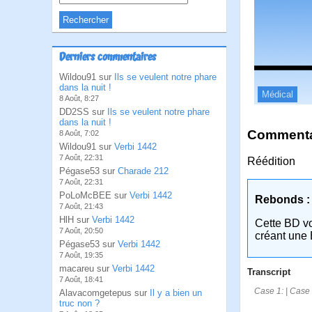
Derniers commentaires
Wildou91 sur
Ils se veulent notre phare
dans la nuit !
Médical
8 Août, 8:27
DD2SS sur
Ils se veulent notre phare
dans la nuit !
Commentai
8 Août, 7:02
Wildou91 sur
Verbi 1442
7 Août, 22:31
Réédition
Pégase53 sur
Charade 212
7 Août, 22:31
PoLoMcBEE sur
Verbi 1442
Rebonds :
7 Août, 21:43
HlH sur
Verbi 1442
Cette BD v
7 Août, 20:50
créant une 
Pégase53 sur
Verbi 1442
7 Août, 19:35
macareu sur
Verbi 1442
Transcript
7 Août, 18:41
Case 1: | Case 2
Alavacomgetepus sur
Il y a bien un
truc non ?