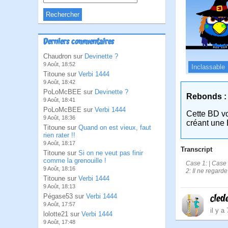
Derniers commentaires
Chaudron sur
Devinette ?
9 Août, 18:52
Inclassable
Titoune sur
Verbi 1444
9 Août, 18:42
PoLoMcBEE sur
Devinette ?
Rebonds :
9 Août, 18:41
PoLoMcBEE sur
Verbi 1444
Cette BD v
9 Août, 18:36
créant une 
Titoune sur
Quand on est vieux, faut
rien rater !!
9 Août, 18:17
Transcript
Titoune sur
Si on ne veut pas finir
comme la grenouille !
Case 1: | Case 
9 Août, 18:16
2: Il ne regard
Titoune sur
Verbi 1444
9 Août, 18:13
Pégase53 sur
Verbi 1444
cled
9 Août, 17:57
il y a
lolotte21 sur
Verbi 1444
9 Août, 17:48