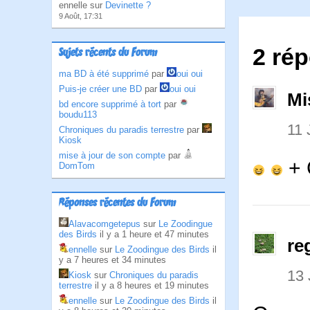
ennelle sur
Devinette ?
9 Août, 17:31
2 ré
Sujets récents du Forum
ma BD à été supprimé
par
oui oui
Puis-je créer une BD
par
oui oui
Mi
bd encore supprimé à tort
par
boudu113
11
Chroniques du paradis terrestre
par
Kiosk
mise à jour de son compte
par
+
DomTom
Réponses récentes du Forum
Alavacomgetepus
sur
Le Zoodingue
des Birds
il y a 1 heure et 47 minutes
re
ennelle
sur
Le Zoodingue des Birds
il
y a 7 heures et 34 minutes
13
Kiosk
sur
Chroniques du paradis
terrestre
il y a 8 heures et 19 minutes
ennelle
sur
Le Zoodingue des Birds
il