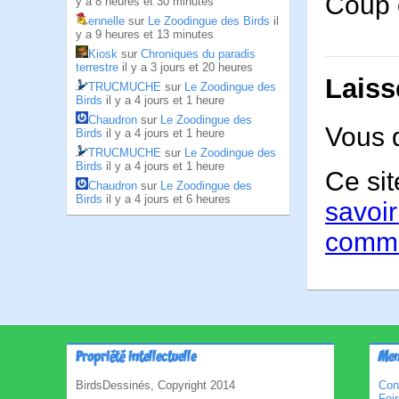
Coup 
y a 8 heures et 30 minutes
ennelle
sur
Le Zoodingue des Birds
il
y a 9 heures et 13 minutes
Kiosk
sur
Chroniques du paradis
terrestre
il y a 3 jours et 20 heures
Laiss
TRUCMUCHE
sur
Le Zoodingue des
Birds
il y a 4 jours et 1 heure
Chaudron
sur
Le Zoodingue des
Vous 
Birds
il y a 4 jours et 1 heure
TRUCMUCHE
sur
Le Zoodingue des
Birds
il y a 4 jours et 1 heure
Ce sit
Chaudron
sur
Le Zoodingue des
Birds
il y a 4 jours et 6 heures
savoir
comme
Propriété intellectuelle
Men
BirdsDessinés, Copyright 2014
Con
Foi