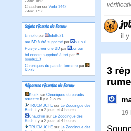
7 Août, 18:18
vérificat
Chaudron sur
Verbi 1442
7 Août, 17:53
jp
Sujets récents du Forum
il 
Ennelle
par
lolotte21
ma BD à été supprimé
par
oui oui
Puis-je créer une BD
par
oui oui
bd encore supprimé à tort
par
boudu113
Chroniques du paradis terrestre
par
3 rép
Kiosk
rume
Réponses récentes du Forum
Kiosk
sur
Chroniques du paradis
ma
terrestre
il y a 2 jours
TRUCMUCHE
sur
Le Zoodingue des
Birds
il y a 2 jours et 4 heures
19
Chaudron
sur
Le Zoodingue des
Birds
il y a 2 jours et 4 heures
Soupço
TRUCMUCHE
sur
Le Zoodingue des