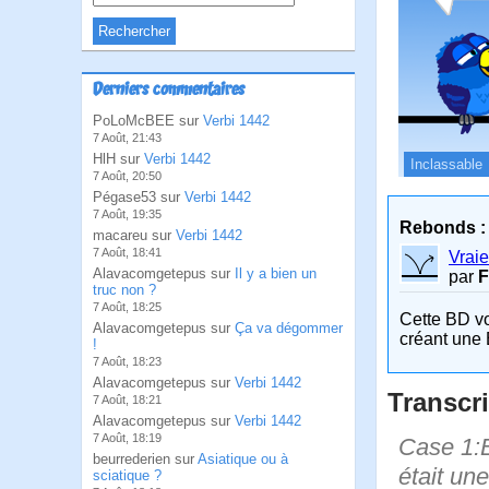
Derniers commentaires
PoLoMcBEE sur
Verbi 1442
7 Août, 21:43
HlH sur
Verbi 1442
Inclassable
7 Août, 20:50
Pégase53 sur
Verbi 1442
7 Août, 19:35
Rebonds :
macareu sur
Verbi 1442
7 Août, 18:41
Vrai
Alavacomgetepus sur
Il y a bien un
par
F
truc non ?
7 Août, 18:25
Cette BD v
Alavacomgetepus sur
Ça va dégommer
créant une 
!
7 Août, 18:23
Alavacomgetepus sur
Verbi 1442
Transcri
7 Août, 18:21
Alavacomgetepus sur
Verbi 1442
7 Août, 18:19
Case 1:B
beurrederien sur
Asiatique ou à
était une
sciatique ?