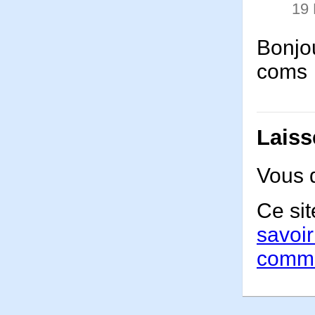
19
Bonjo
coms
Laiss
Vous 
Ce sit
savoir
comme