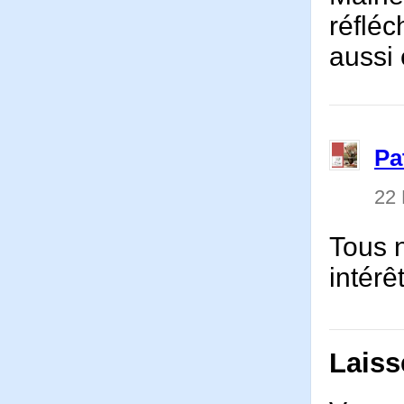
réfléc
aussi 
Pa
22
Tous 
intérê
Laiss