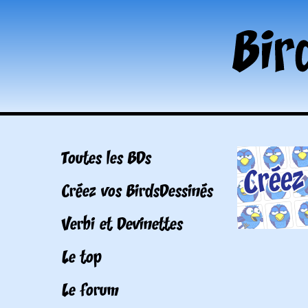
Toutes les BDs
Créez vos BirdsDessinés
Verbi et Devinettes
Le top
Le forum