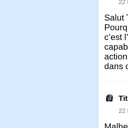
22
Salut 
Pourqu
c’est 
capabl
action
dans 
Ti
22
Malhe