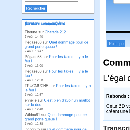
Derniers commentaires
Titoune sur
Charade 212
7 Août, 14:40
Pégase53 sur
Quel dommage pour ce
Politique
grand porte queue !
7 Août, 13:47
Pégase53 sur
Pour les taxes, il y a le
Comme
feu !
7 Août, 13:00
Pégase53 sur
Pour les taxes, il y a le
L'égal 
feu !
7 Août, 12:58
TRUCMUCHE sur
Pour les taxes, il y a
le feu !
7 Août, 12:57
Rebonds :
ennelle sur
C'est bien d'avoir un maillot
sur le dos !
Cette BD v
7 Août, 12:48
créant une 
Wildou91 sur
Quel dommage pour ce
grand porte queue !
7 Août, 12:38
Transcri
incognito sur
Quel dommage pour ce