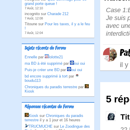
grand porte queue !
7 Août, 12:10
Case 1:Bi
incognito sur
Charade 212
Je suis p
7 Août, 12:08
Titoune sur
Pour les taxes, il y a le feu
avec une
!
interdic
7 Août, 12:04
Sujets récents du Forum
Pa
Ennelle
par
lolotte21
il 
ma BD à été supprimé
par
oui oui
Puis-je créer une BD
par
oui oui
bd encore supprimé à tort
par
boudu113
Chroniques du paradis terrestre
par
Kiosk
5 rép
Réponses récentes du Forum
Ti
Kiosk
sur
Chroniques du paradis
terrestre
il y a 1 jour et 16 heures
TRUCMUCHE
sur
Le Zoodingue des
22