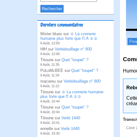
Derniers commentaires
Mister blues sur
☺ La connerie
humaine plus forte que l'I.A ☺☺
Peo
6 Août, 12:50
HlH sur
Verbidouillage n° 800
6 Août, 12:00
Comm
Titoune sur
Quel "toupet" ?
6 Août, 11:35
PoLoMcBEE sur
Quel "toupet" ?
Humou
6 Août, 11:34
macareu sur
Verbidouillage n° 800
6 Août, 11:22
Reb
Titoune sur
☺ La connerie humaine
plus forte que l'I.A ☺☺
Cett
6 Août, 10:44
créa
Titoune sur
Quel "toupet" ?
6 Août, 10:44
Titoune sur
Verbi 1440
Transcr
6 Août, 10:41
Case 1
ennelle sur
Verbi 1440
6 Août, 10:30