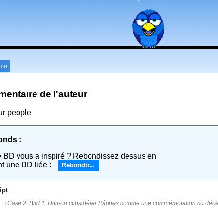
ple
entaire de l'auteur
r people
onds :
e BD vous a inspiré ? Rebondissez dessus en
nt une BD liée :
Rebondir...
ipt
: | Case 2: Bird 1: Doit-on considérer Pâques comme une commémoration du décès 