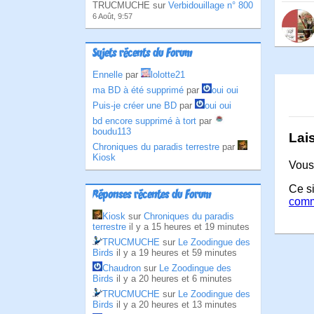
TRUCMUCHE sur
Verbidouillage n° 800
6 Août, 9:57
Sujets récents du Forum
Ennelle
par
lolotte21
ma BD à été supprimé
par
oui oui
Puis-je créer une BD
par
oui oui
bd encore supprimé à tort
par
boudu113
Lai
Chroniques du paradis terrestre
par
Kiosk
Vous
Ce si
Réponses récentes du Forum
comm
Kiosk
sur
Chroniques du paradis
terrestre
il y a 15 heures et 19 minutes
TRUCMUCHE
sur
Le Zoodingue des
Birds
il y a 19 heures et 59 minutes
Chaudron
sur
Le Zoodingue des
Birds
il y a 20 heures et 6 minutes
TRUCMUCHE
sur
Le Zoodingue des
Birds
il y a 20 heures et 13 minutes