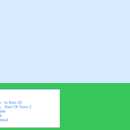
 : le Best Of
s : Best Of Tome 2
elle
k
droid