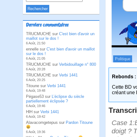
Derniers commentaires
TRUCMUCHE sur
C'est bien d'avoir un
maillot sur le dos !
6 Août, 21:50
ennelle sur
C'est bien d'avoir un maillot
sur le dos !
Politique
6 Août, 21:05
TRUCMUCHE sur
Verbidouillage n° 800
6 Août, 20:28
TRUCMUCHE sur
Verbi 1441
Rebonds :
6 Août, 20:25
Titoune sur
Verbi 1441
Cette BD v
6 Août, 19:48
créant une 
Pégase53 sur
L’éclipse du siècle
partiellement éclipsée ?
6 Août, 19:46
Transcri
HlH sur
Verbi 1441
6 Août, 19:42
Case 1:B
Alavacomgetepus sur
Pardon Titoune
doigt ? T
6 Août, 19:36