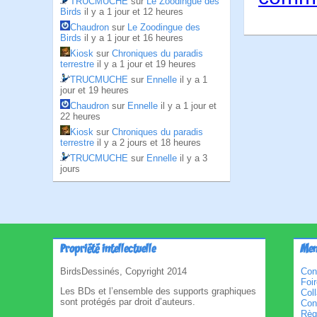
TRUCMUCHE
sur
Le Zoodingue des
Birds
il y a 1 jour et 12 heures
Chaudron
sur
Le Zoodingue des
Birds
il y a 1 jour et 16 heures
Kiosk
sur
Chroniques du paradis
terrestre
il y a 1 jour et 19 heures
TRUCMUCHE
sur
Ennelle
il y a 1
jour et 19 heures
Chaudron
sur
Ennelle
il y a 1 jour et
22 heures
Kiosk
sur
Chroniques du paradis
terrestre
il y a 2 jours et 18 heures
TRUCMUCHE
sur
Ennelle
il y a 3
jours
Propriété intellectuelle
Men
BirdsDessinés, Copyright 2014
Con
Foi
Les BDs et l’ensemble des supports graphiques
Col
sont protégés par droit d’auteurs.
Cond
Règl