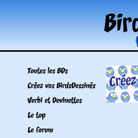
Toutes les BDs
Créez vos BirdsDessinés
Verbi et Devinettes
Le top
Le forum