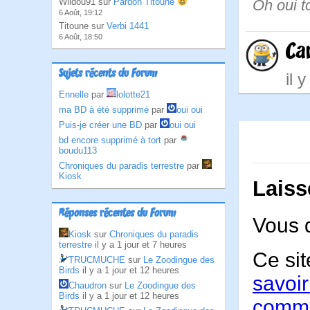
Oh oui to
Wildou91 sur
Pardon Titoune
6 Août, 19:12
Titoune sur
Verbi 1441
6 Août, 18:50
Car
Sujets récents du Forum
il 
Ennelle
par
lolotte21
ma BD à été supprimé
par
oui oui
Puis-je créer une BD
par
oui oui
bd encore supprimé à tort
par
boudu113
Chroniques du paradis terrestre
par
Kiosk
Laiss
Réponses récentes du Forum
Vous 
Kiosk
sur
Chroniques du paradis
terrestre
il y a 1 jour et 7 heures
Ce sit
TRUCMUCHE
sur
Le Zoodingue des
Birds
il y a 1 jour et 12 heures
savoir
Chaudron
sur
Le Zoodingue des
Birds
il y a 1 jour et 12 heures
comme