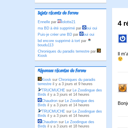
Sujets récents du Forum
4 r
Ennelle
par
lolotte21
ma BD à été supprimé
par
oui oui
Puis-je créer une BD
par
oui oui
bd encore supprimé à tort
par
boudu113
Chroniques du paradis terrestre
par
Il m’
Kiosk
Réponses récentes du Forum
Kiosk
sur
Chroniques du paradis
terrestre
il y a 3 jours et 9 heures
TRUCMUCHE
sur
Le Zoodingue des
Birds
il y a 3 jours et 14 heures
Chaudron
sur
Le Zoodingue des
Bonj
Birds
il y a 3 jours et 14 heures
TRUCMUCHE
sur
Le Zoodingue des
Birds
il y a 3 jours et 14 heures
Chaudron
sur
Le Zoodingue des
Birds
il y a 3 jours et 18 heures