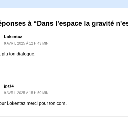
éponses à “Dans l'espace la gravité n'es
Lokentaz
9 AVRIL 2025 À 12 H 43 MIN
a plu ton dialogue.
jpt14
9 AVRIL 2025 À 15 H 50 MIN
our Lokentaz merci pour ton com .