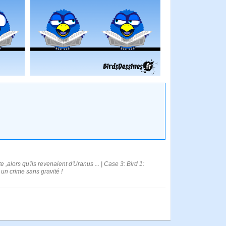
,alors qu'ils revenaient d'Uranus ... | Case 3: Bird 1:
un crime sans gravité !