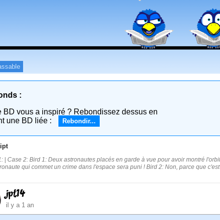
assable
onds :
e BD vous a inspiré ? Rebondissez dessus en
nt une BD liée :
Rebondir...
ipt
: | Case 2: Bird 1: Deux astronautes placés en garde à vue pour avoir montré l'orbite 
ronaute qui commet un crime dans l'espace sera puni ! Bird 2: Non, parce que c'est 
jpt14
il y a 1 an