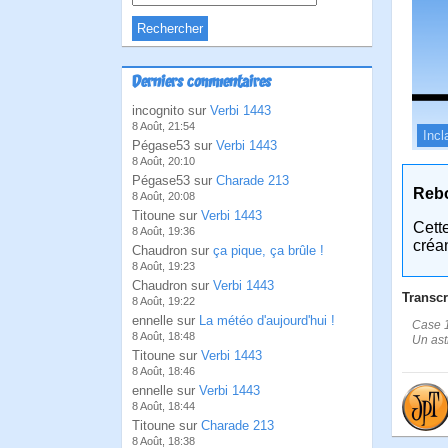
Derniers commentaires
incognito sur
Verbi 1443
8 Août, 21:54
Incl
Pégase53 sur
Verbi 1443
8 Août, 20:10
Pégase53 sur
Charade 213
Reb
8 Août, 20:08
Titoune sur
Verbi 1443
Cett
8 Août, 19:36
créa
Chaudron sur
ça pique, ça brûle !
8 Août, 19:23
Chaudron sur
Verbi 1443
Transcr
8 Août, 19:22
ennelle sur
La météo d'aujourd'hui !
Case 1
8 Août, 18:48
Un ast
Titoune sur
Verbi 1443
8 Août, 18:46
ennelle sur
Verbi 1443
8 Août, 18:44
Titoune sur
Charade 213
8 Août, 18:38