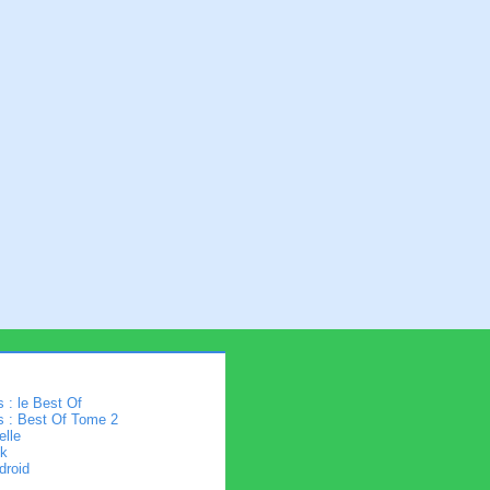
 : le Best Of
s : Best Of Tome 2
elle
k
droid