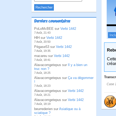
Derniers commentaires
PoLoMcBEE sur
Verbi 1442
7 Août, 21:43
Incl
HlH sur
Verbi 1442
7 Août, 20:50
Pégase53 sur
Verbi 1442
Reb
7 Août, 19:35
macareu sur
Verbi 1442
Cett
7 Août, 18:41
créa
Alavacomgetepus sur
Il y a bien un
truc non ?
7 Août, 18:25
Transcr
Alavacomgetepus sur
Ça va dégommer
!
Case 1
7 Août, 18:23
Alavacomgetepus sur
Verbi 1442
7 Août, 18:21
Alavacomgetepus sur
Verbi 1442
7 Août, 18:19
beurrederien sur
Asiatique ou à
sciatique ?