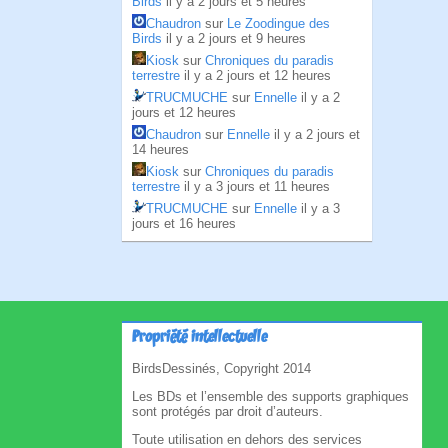
Birds
il y a 2 jours et 5 heures
Chaudron
sur
Le Zoodingue des
Birds
il y a 2 jours et 9 heures
Kiosk
sur
Chroniques du paradis
terrestre
il y a 2 jours et 12 heures
TRUCMUCHE
sur
Ennelle
il y a 2
jours et 12 heures
Chaudron
sur
Ennelle
il y a 2 jours et
14 heures
Kiosk
sur
Chroniques du paradis
terrestre
il y a 3 jours et 11 heures
TRUCMUCHE
sur
Ennelle
il y a 3
jours et 16 heures
Propriété intellectuelle
BirdsDessinés, Copyright 2014
Les BDs et l’ensemble des supports graphiques
sont protégés par droit d’auteurs.
Toute utilisation en dehors des services