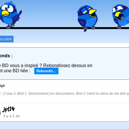
assable
onds :
e BD vous a inspiré ? Rebondissez dessus en
nt une BD liée :
Rebondir...
ipt
: | Case 2: Bird 1: Sincèrement j’en disconviens. Bird 2: Hein! tu viens de me dire qu
jpt14
il y a 1 an