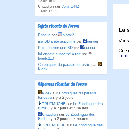
7 Août, 18:18
Chaudron sur
Verbi 1442
7 Août, 17:53
Sujets récents du Forum
Lai
Ennelle
par
lolotte21
Vous
ma BD à été supprimé
par
oui oui
Puis-je créer une BD
par
oui oui
Ce si
bd encore supprimé à tort
par
comm
boudu113
Chroniques du paradis terrestre
par
Kiosk
Réponses récentes du Forum
Kiosk
sur
Chroniques du paradis
terrestre
il y a 2 jours
TRUCMUCHE
sur
Le Zoodingue des
Birds
il y a 2 jours et 4 heures
Chaudron
sur
Le Zoodingue des
Birds
il y a 2 jours et 4 heures
TRUCMUCHE
sur
Le Zoodingue des