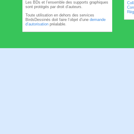
Les BDs et l’ensemble des supports graphiques
Col
sont protégés par droit d’auteurs.
Cond
Règl
Toute utilisation en dehors des services
BirdsDessinés doit faire l’objet d’une
demande
d’autorisation
préalable.