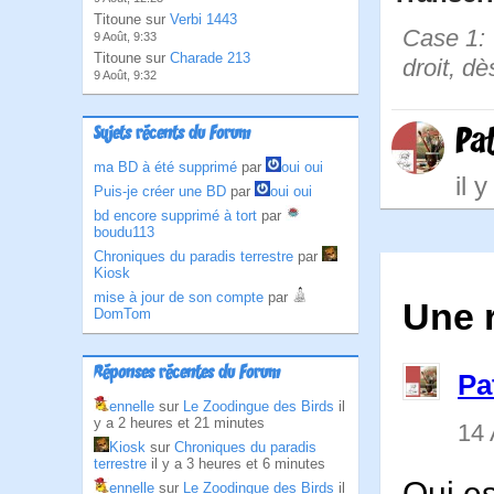
Titoune sur
Verbi 1443
Case 1: 
9 Août, 9:33
Titoune sur
Charade 213
droit, d
9 Août, 9:32
Pa
Sujets récents du Forum
ma BD à été supprimé
par
oui oui
il 
Puis-je créer une BD
par
oui oui
bd encore supprimé à tort
par
boudu113
Chroniques du paradis terrestre
par
Kiosk
mise à jour de son compte
par
Une 
DomTom
Réponses récentes du Forum
Pa
ennelle
sur
Le Zoodingue des Birds
il
y a 2 heures et 21 minutes
14 
Kiosk
sur
Chroniques du paradis
terrestre
il y a 3 heures et 6 minutes
Qui es
ennelle
sur
Le Zoodingue des Birds
il