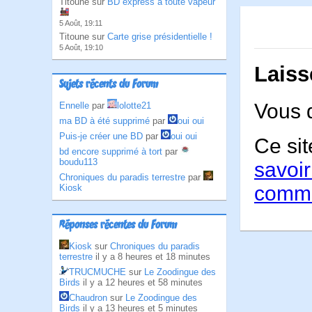
Titoune sur
BD express à toute vapeur
5 Août, 19:11
Titoune sur
Carte grise présidentielle !
5 Août, 19:10
Laiss
Sujets récents du Forum
Vous 
Ennelle
par
lolotte21
ma BD à été supprimé
par
oui oui
Puis-je créer une BD
par
oui oui
Ce sit
bd encore supprimé à tort
par
boudu113
savoir
Chroniques du paradis terrestre
par
comme
Kiosk
Réponses récentes du Forum
Kiosk
sur
Chroniques du paradis
terrestre
il y a 8 heures et 18 minutes
TRUCMUCHE
sur
Le Zoodingue des
Birds
il y a 12 heures et 58 minutes
Chaudron
sur
Le Zoodingue des
Birds
il y a 13 heures et 5 minutes