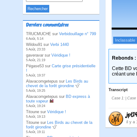
Derniers commentaires
TRUCMUCHE sur
Verbidouillage n° 799
6 Août, 5:14
Inclassable
Wildou91 sur
Verbi 1440
5 Août, 23:33
gaveravar sur
Véridique !
Rebonds :
5 Août, 21:19
Pégase53 sur
Carte grise présidentielle
Cette BD v
!
créant une 
5 Août, 19:37
Alavacomgetepus sur
Les Birds au
chevet de la forêt girondine
Transcript
5 Août, 19:25
Alavacomgetepus sur
BD express à
Case 1: | Case 2
toute vapeur
5 Août, 19:24
Titoune sur
Véridique !
jpt1
5 Août, 19:13
il y a
Titoune sur
Les Birds au chevet de la
forêt girondine
5 Août, 19:11