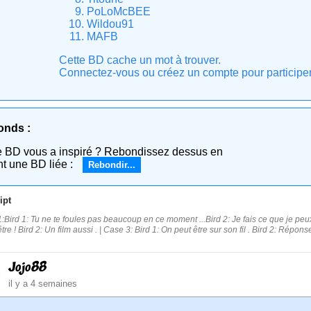
PoLoMcBEE
Wildou91
MAFB
Cette BD cache un mot à trouver.
Connectez-vous ou créez un compte pour participer e
onds :
e BD vous a inspiré ? Rebondissez dessus en
nt une BD liée :
Rebondir...
ipt
:Bird 1: Tu ne te foules pas beaucoup en ce moment ...Bird 2: Je fais ce que je peux 
être ! Bird 2: Un film aussi . | Case 3: Bird 1: On peut être sur son fil . Bird 2: Répon
Jojo88
il y a 4 semaines