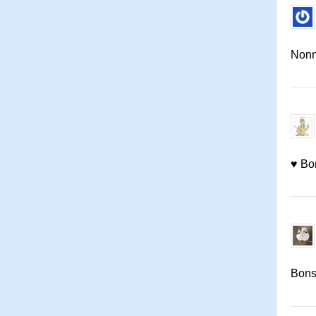
Nonn
♥ Bon
Bons