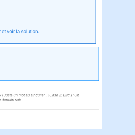
t voir la solution.
! Juste un mot au singulier . | Case 2: Bird 1: On
se demain soir .