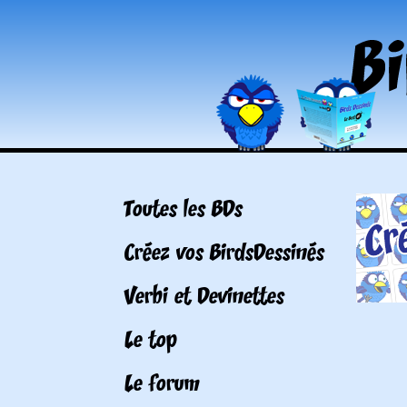
Toutes les BDs
Créez vos BirdsDessinés
Verbi et Devinettes
Le top
Le forum