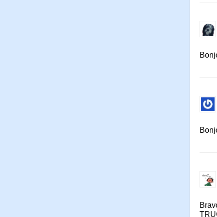
Bonjo
Bonjo
Brav
TRU