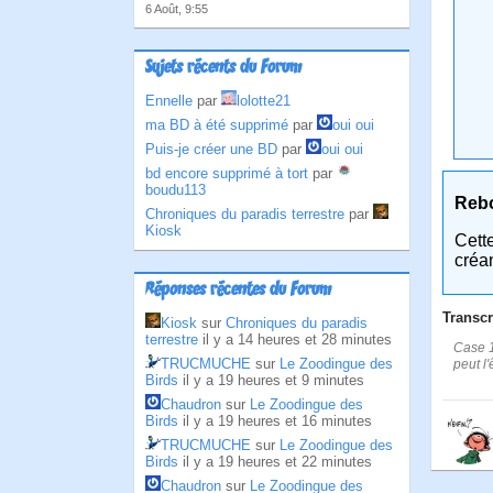
6 Août, 9:55
Sujets récents du Forum
Ennelle
par
lolotte21
ma BD à été supprimé
par
oui oui
Puis-je créer une BD
par
oui oui
bd encore supprimé à tort
par
boudu113
Reb
Chroniques du paradis terrestre
par
Kiosk
Cett
créa
Réponses récentes du Forum
Transcr
Kiosk
sur
Chroniques du paradis
terrestre
il y a 14 heures et 28 minutes
Case 1
TRUCMUCHE
sur
Le Zoodingue des
peut l'
Birds
il y a 19 heures et 9 minutes
Chaudron
sur
Le Zoodingue des
Birds
il y a 19 heures et 16 minutes
TRUCMUCHE
sur
Le Zoodingue des
Birds
il y a 19 heures et 22 minutes
Chaudron
sur
Le Zoodingue des