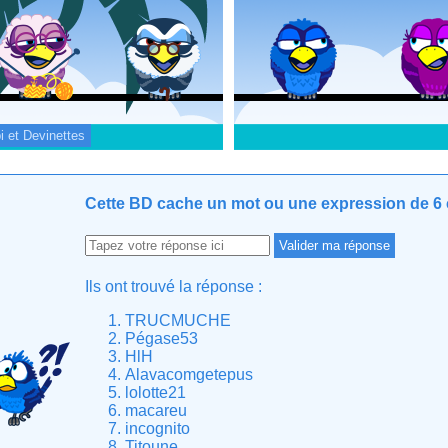
i et Devinettes
Cette BD cache un mot ou une expression de 6 c
Ils ont trouvé la réponse :
TRUCMUCHE
Pégase53
HlH
Alavacomgetepus
lolotte21
macareu
incognito
Titoune