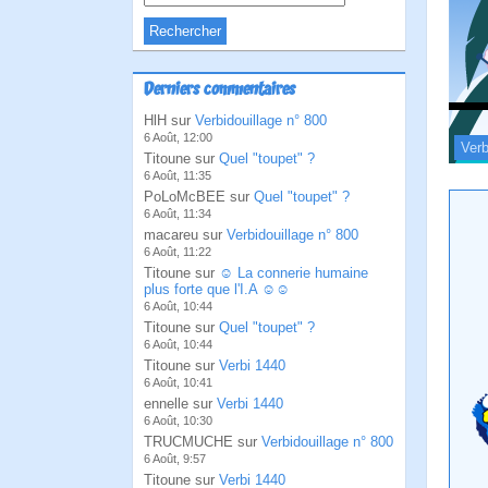
Derniers commentaires
HlH sur
Verbidouillage n° 800
6 Août, 12:00
Verb
Titoune sur
Quel "toupet" ?
6 Août, 11:35
PoLoMcBEE sur
Quel "toupet" ?
6 Août, 11:34
macareu sur
Verbidouillage n° 800
6 Août, 11:22
Titoune sur
☺ La connerie humaine
plus forte que l'I.A ☺☺
6 Août, 10:44
Titoune sur
Quel "toupet" ?
6 Août, 10:44
Titoune sur
Verbi 1440
6 Août, 10:41
ennelle sur
Verbi 1440
6 Août, 10:30
TRUCMUCHE sur
Verbidouillage n° 800
6 Août, 9:57
Titoune sur
Verbi 1440