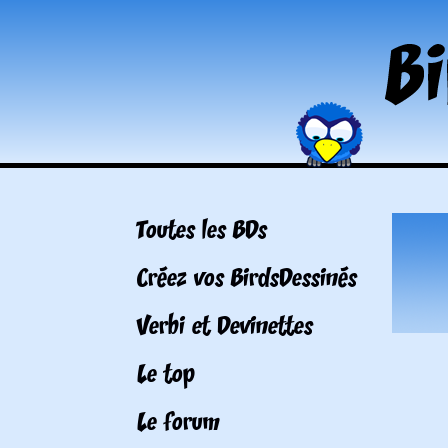
Toutes les BDs
Créez vos BirdsDessinés
Verbi et Devinettes
Le top
Le forum