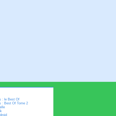
 : le Best Of
s : Best Of Tome 2
elle
k
droid