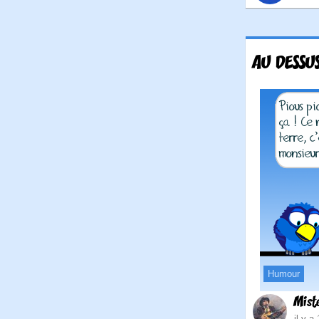
AU DESSU
Humour
Mist
il y a