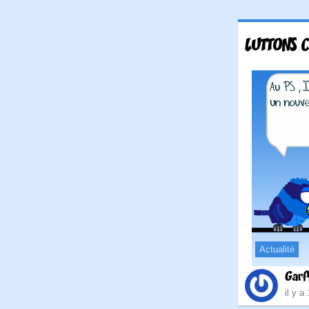
LUTTONS C
Actualité
Gar
il y a