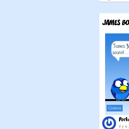
JAMES B
Cinéma
Pork
il y a