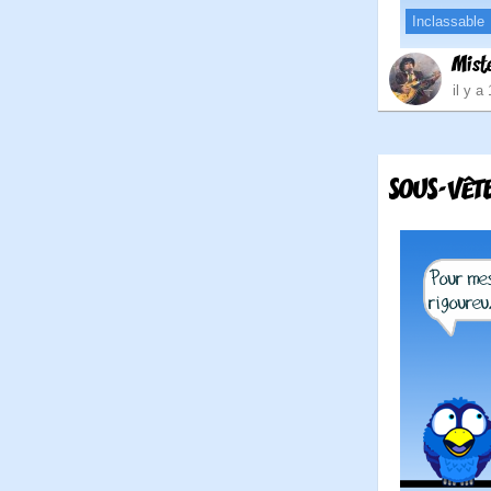
Inclassable
Mist
il y a
SOUS-VÊT