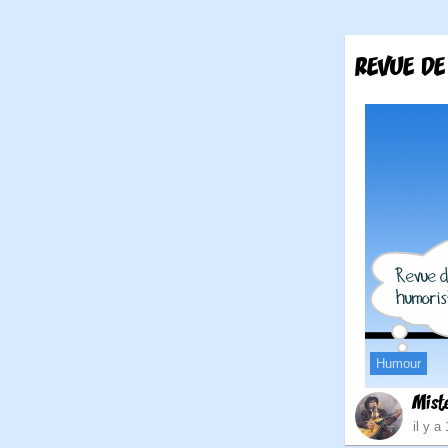
REVUE DE
Humour
Mist
il y a