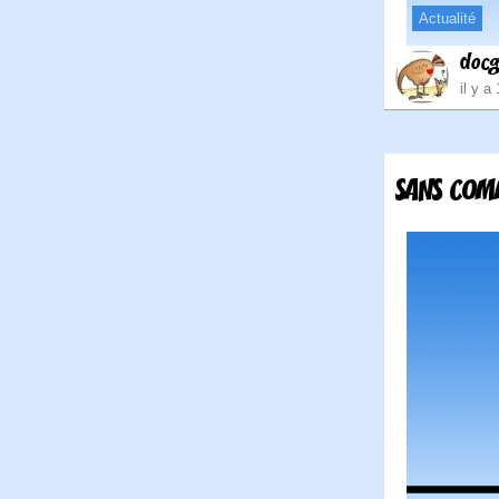
Actualité
doc
il y a
SANS COM