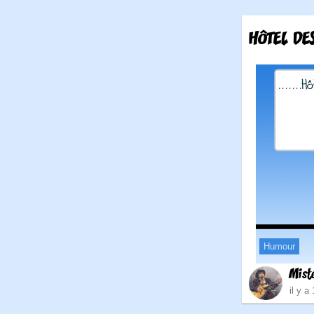
HÔTEL DE
Humour
Mist
il y a