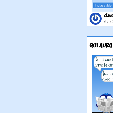
Inclassable
clau
il y a
QUI AURA 