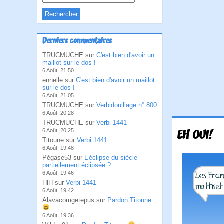
Derniers commentaires
TRUCMUCHE sur
C'est bien d'avoir un
maillot sur le dos !
6 Août, 21:50
ennelle sur
C'est bien d'avoir un maillot
sur le dos !
6 Août, 21:05
TRUCMUCHE sur
Verbidouillage n° 800
6 Août, 20:28
TRUCMUCHE sur
Verbi 1441
6 Août, 20:25
EH OUI!
Titoune sur
Verbi 1441
6 Août, 19:48
Pégase53 sur
L’éclipse du siècle
partiellement éclipsée ?
6 Août, 19:46
HlH sur
Verbi 1441
6 Août, 19:42
Alavacomgetepus sur
Pardon Titoune
6 Août, 19:36