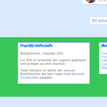
Pagina
BD préc
des
publica
Propriété intellectuelle
Men
BirdsDessinés, Copyright 2014
Con
Foi
Les BDs et l’ensemble des supports graphiques
Col
sont protégés par droit d’auteurs.
Cond
Règl
Toute utilisation en dehors des services
BirdsDessinés doit faire l’objet d’une
demande
d’autorisation
préalable.