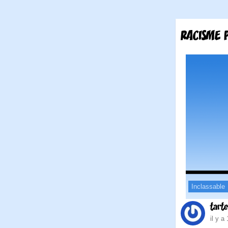
RACISME 
Inclassable
tart
il y a