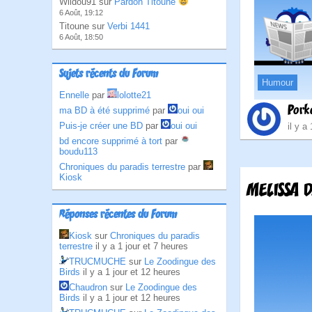
Wildou91 sur
Pardon Titoune
6 Août, 19:12
Titoune sur
Verbi 1441
6 Août, 18:50
Sujets récents du Forum
Humour
Ennelle
par
lolotte21
Pork
ma BD à été supprimé
par
oui oui
Puis-je créer une BD
par
oui oui
il y a
bd encore supprimé à tort
par
boudu113
Chroniques du paradis terrestre
par
Kiosk
MELISSA 
Réponses récentes du Forum
Kiosk
sur
Chroniques du paradis
terrestre
il y a 1 jour et 7 heures
TRUCMUCHE
sur
Le Zoodingue des
Birds
il y a 1 jour et 12 heures
Chaudron
sur
Le Zoodingue des
Birds
il y a 1 jour et 12 heures