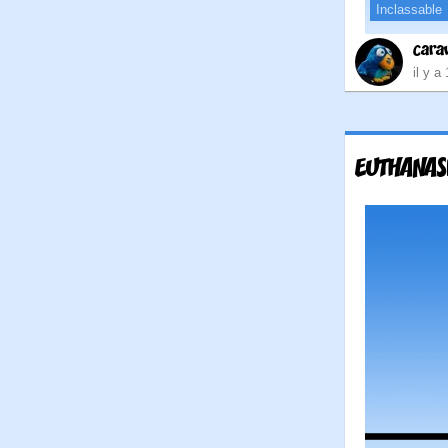
Inclassable
cara
il y a
EUTHANAS