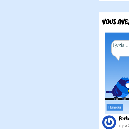
VOUS AVEZ
Humour
Pork
il y a