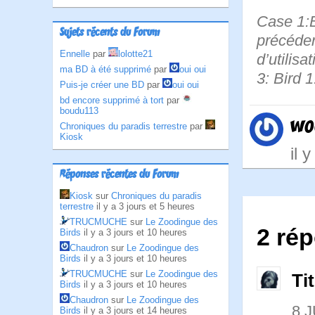
Case 1:B
Sujets récents du Forum
précédent
Ennelle
par
lolotte21
d’utilis
ma BD à été supprimé
par
oui oui
3: Bird 1
Puis-je créer une BD
par
oui oui
bd encore supprimé à tort
par
boudu113
wo
Chroniques du paradis terrestre
par
Kiosk
il 
Réponses récentes du Forum
Kiosk
sur
Chroniques du paradis
terrestre
il y a 3 jours et 5 heures
TRUCMUCHE
sur
Le Zoodingue des
2 ré
Birds
il y a 3 jours et 10 heures
Chaudron
sur
Le Zoodingue des
Birds
il y a 3 jours et 10 heures
TRUCMUCHE
sur
Le Zoodingue des
Ti
Birds
il y a 3 jours et 10 heures
Chaudron
sur
Le Zoodingue des
8 J
Birds
il y a 3 jours et 14 heures