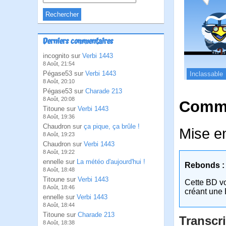
Derniers commentaires
incognito sur
Verbi 1443
8 Août, 21:54
Pégase53 sur
Verbi 1443
Inclassable
8 Août, 20:10
Pégase53 sur
Charade 213
8 Août, 20:08
Comme
Titoune sur
Verbi 1443
8 Août, 19:36
Chaudron sur
ça pique, ça brûle !
Mise e
8 Août, 19:23
Chaudron sur
Verbi 1443
8 Août, 19:22
ennelle sur
La météo d'aujourd'hui !
Rebonds :
8 Août, 18:48
Titoune sur
Verbi 1443
Cette BD v
8 Août, 18:46
créant une 
ennelle sur
Verbi 1443
8 Août, 18:44
Titoune sur
Charade 213
Transcri
8 Août, 18:38